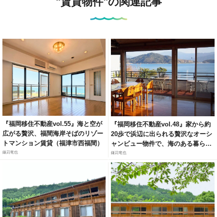
"賃貸物件"の関連記事
『福岡移住不動産vol.55』海と空が
『福岡移住不動産vol.48』家から約
広がる贅沢、福間海岸そばのリゾー
20歩で浜辺に出られる贅沢なオーシ
トマンション賃貸（福津市西福間）
ャンビュー物件で、海のある暮らし
を体験 (糸島市志摩久家) ※期間限
鎌苅竜也
鎌苅竜也
定・短期賃貸