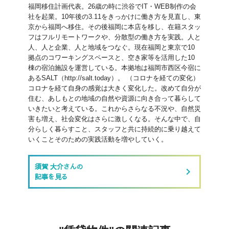
福岡移住計画代表。26歳の時に渋谷でIT・WEB制作の会
社を起業。10年後の3.11をきっかけに働き方を見直し、東
京から福岡へ移住。その後福岡に本店を移し、在籍スタッ
フはフルリモートワークや、分散型の働き方を実践。人と
人、人と企業、人と地域をつなぐ。現在福岡と東京で10
拠点のコワーキングスペースと、空き家等を活用した10
棟の宿泊施設を運営している。本拠地は福岡市西区今宿に
あるSALT（http://salt.today）。 （コロナを経ての変化）
コロナを経て自身の感覚は大きく変化した。改めて自分が
住む、あしもとの地域の自然や資源に向き合って暮らして
いきたいと考えている。これからさらなる不況や、自然災
害も増え、社会変化はさらに激しくなる。そんな中で、自
分らしく暮らすこと、スタッフと共に持続的に乗り越えて
いくことそのための実践活動を増やしていく。
須賀 大介さんの
keyboard_arrow_right
記事を見る