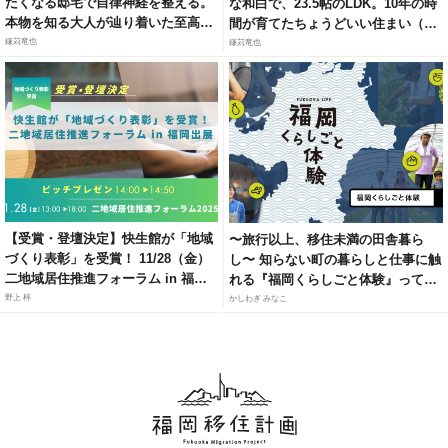
たくなる邸宅で自律神経を整える。
な和白で、23.5帖のLDK。10年の時
本物を知る大人が辿り着いた至高の
間が育てたちょうどいい住まい（福
リトリート（福岡市城南区梅林）
岡市東区和白6）
鎌苅竜也
鎌苅竜也
【受賞・登壇決定】快生館が「地域
〜旅行以上、移住未満の田舎暮ら
づくり表彰」を受賞！ 11/28（金）
し〜 知らない町の暮らしと仕事に触
二地域居住推進フォーラム in 福岡
れる『福岡くらしごと体験』って知
にて、官民連携モデルによる「居・
ってる？
野上 梓
かしわぎ みなこ
職・住」ソリューションを紹介