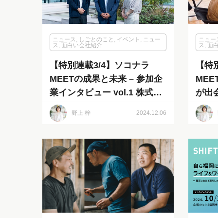
ニュース
,
しごとのこと
,
イベント
,
ニュー
ニュー
ス
,
面白い会社紹介
ス
,
面
【特別連載3/4】ソコナラ
【特別
MEETの成果と未来 – 参加企
ME
業インタビュー vol.1 株式会
が出
社クアンド | 佐伯拓磨CFO・
ープ
野上 梓
2024.12.06
笹木椿さん（広報経理担当）
20
ト