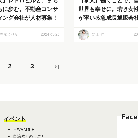
人】レトロビルと、まち
【求人】働くことで、
もに歩む。不動産コンサ
世界も幸せに。若き女
ィング会社が人材募集！
が率いる急成長通販会
材募集！
寺尾えりか
2024.05.23
野上 梓
20
2
3
last_page
Fac
イベント
＋WANDER
自治体とのしごと