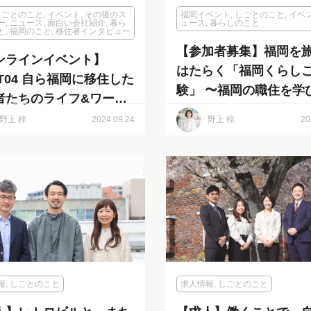
しごとのこと
,
イベント
,
その後のス
福岡イベント
,
しごとのこと
,
イベ
ー
,
ニュース
,
面白い会社紹介
,
暮ら
ュース
,
暮らしのこと
と
,
福岡のこと
,
移住者インタビュー
【参加者募集】福岡を
ンラインイベント】
はたらく「福岡くらし
FT04 自ら福岡に移住した
験」 〜福岡の職住を学
者たちのライフ&ワーク
ながる交流&説明会〜
イル 〜福岡における暮ら
野上 梓
2024.09.24
野上 梓
20
リアルと、福岡進出ビジ
の課題と可能性とは？〜
報
,
しごとのこと
求人情報
,
しごとのこと