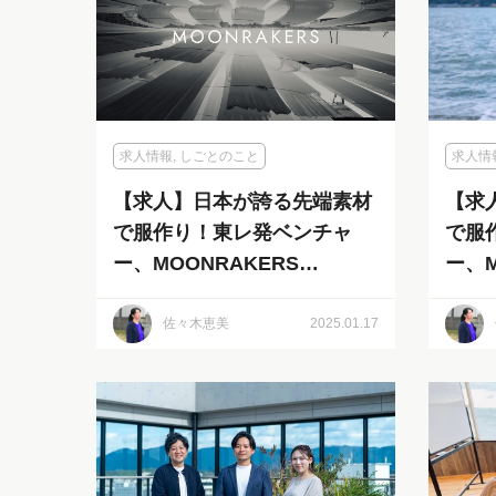
求人情報
,
しごとのこと
求人情
【求人】日本が誇る先端素材
【求
で服作り！東レ発ベンチャ
で服
ー、MOONRAKERS
ー、M
TECHNOLOGIES株式会社
TEC
vol.2
vol.1
佐々木恵美
2025.01.17