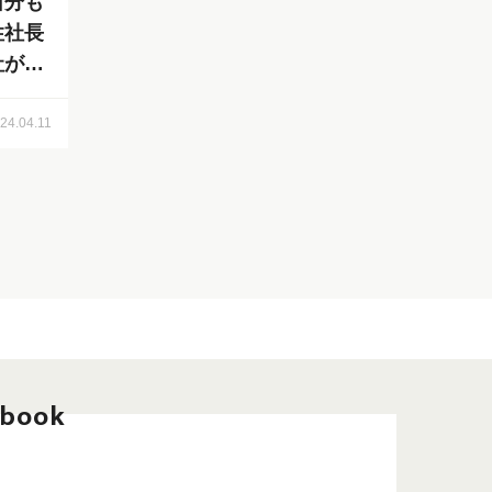
自分も
性社長
社が人
24.04.11
ebook