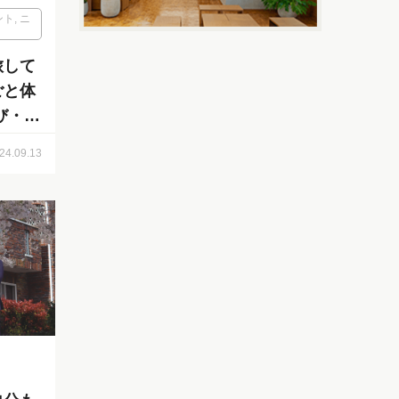
ント
,
ニ
旅して
ごと体
び・つ
24.09.13