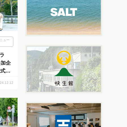
ニュー
ナラ
参加企
取締
24.12.12
舗スタ