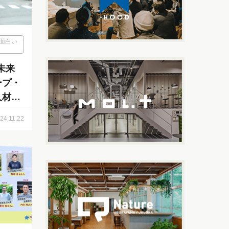
面白い
未来
ープ・
人材マ
庸介
24.11.22