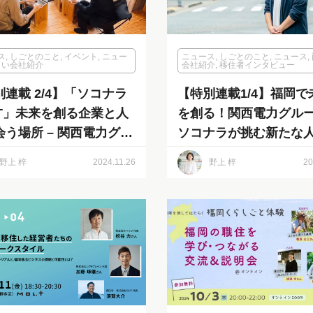
ス
,
しごとのこと
,
イベント
,
ニュー
ニュース
,
しごとのこと
,
ニュース
,
白い会社紹介
会社紹介
,
移住者インタビュー
連載 2/4】「ソコナラ
【特別連載1/4】福岡で
ET」未来を創る企業と人
を創る！関西電力グル
会う場所 – 関西電力グル
ソコナラが挑む新たな
・株式会社ソコナラ
ッチング ～ 代表 三宅
野上 梓
2024.11.26
野上 梓
20
23年度イベント開催レポー
氏、単独インタビュー