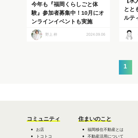
【求
今年も『福岡くらしごと体
とと
験』参加者募集中！10月にオ
ルテ
ンラインイベントも実施
野上 梓
2024.09.06
1
コミュニティ
住まいのこと
お店
福岡移住不動産とは
トコトコ
不動産活用について