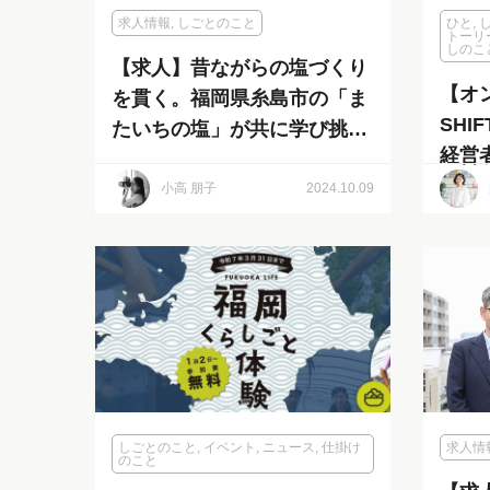
求人情報
,
しごとのこと
ひと
,
トーリ
しのこ
【求人】昔ながらの塩づくり
【オ
を貫く。福岡県糸島市の「ま
SHI
たいちの塩」が共に学び挑戦
経営
したい人材を募集！
スタ
小高 朋子
2024.10.09
しの
ネス
しごとのこと
,
イベント
,
ニュース
,
仕掛け
求人情
のこと