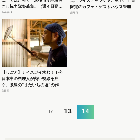
に」ではたらく！筑後市が地域お
点、ライズアップケヤ。島で、土日
こし協力隊を募集。（週４日勤
限定のカフェ・ゲストハウス管理を
務）
やりませんか？
山本 佳世
窪田 司
【しごと】ナイスガイ求む！！今
日本中の料理人が熱い視線を注
ぐ、糸島の”またいちの塩”の作り
手を募集！！
窪田 司
13
14
first_page