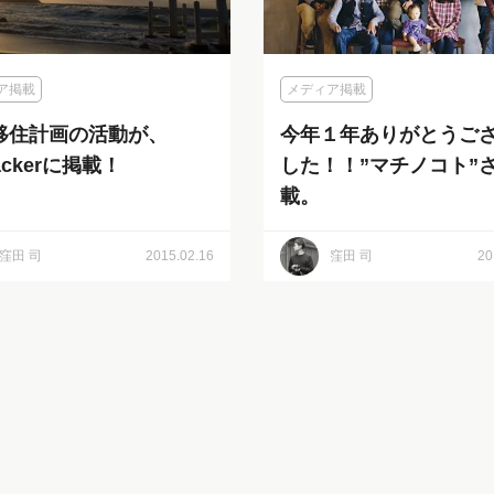
ア掲載
メディア掲載
移住計画の活動が、
今年１年ありがとうご
hackerに掲載！
した！！”マチノコト”
載。
窪田 司
2015.02.16
窪田 司
20