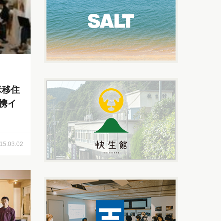
米移住
携イ
15.03.02