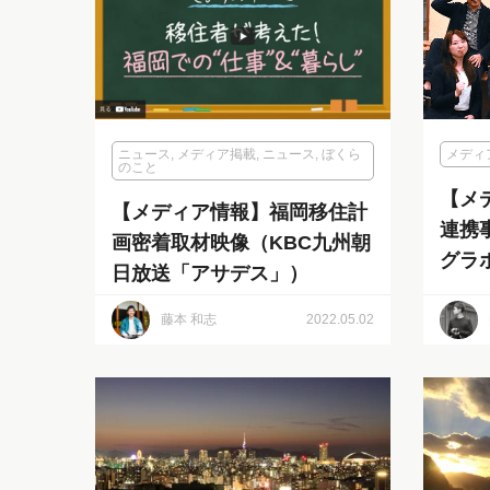
ニュース
,
メディア掲載
,
ニュース
,
ぼくら
メディ
のこと
【メデ
【メディア情報】福岡移住計
連携
画密着取材映像（KBC九州朝
グラ
日放送「アサデス」）
想」
藤本 和志
2022.05.02