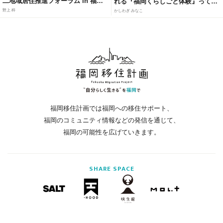
二地域居住推進フォーラム in 福岡
れる『福岡くらしごと体験』って知
にて、官民連携モデルによる「居・
ってる？
野上 梓
かしわぎ みなこ
職・住」ソリューションを紹介
福岡移住計画では福岡への移住サポート、
福岡のコミュニティ情報などの発信を通じて、
福岡の可能性を広げていきます。
SHARE
SPACE