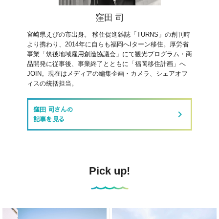
窪田 司
宮崎県えびの市出身。 移住促進雑誌「TURNS」の創刊時
より携わり、2014年に自らも福岡へIターン移住。厚労省
事業「筑後地域雇用創造協議会」にて観光プログラム・商
品開発に従事後、事業終了とともに「福岡移住計画」へ
JOIN。現在はメディアの編集企画・カメラ、シェアオフ
ィスの統括担当。
窪田 司さんの
keyboard_arrow_right
記事を見る
Pick up!