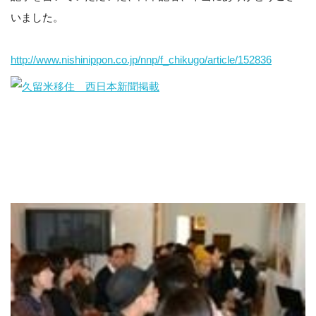
いました。
http://www.nishinippon.co.jp/nnp/f_chikugo/article/152836