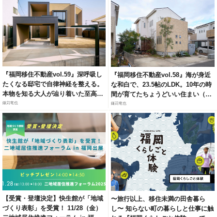
『福岡移住不動産vol.59』深呼吸し
『福岡移住不動産vol.58』海が身近
たくなる邸宅で自律神経を整える。
な和白で、23.5帖のLDK。10年の時
本物を知る大人が辿り着いた至高の
間が育てたちょうどいい住まい（福
リトリート（福岡市城南区梅林）
岡市東区和白6）
鎌苅竜也
鎌苅竜也
【受賞・登壇決定】快生館が「地域
〜旅行以上、移住未満の田舎暮ら
づくり表彰」を受賞！ 11/28（金）
し〜 知らない町の暮らしと仕事に触