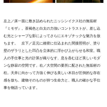
左上／床一面に敷き詰められたニッシンイクス社の無垢材
『ミモザ』。茶褐色と白太の力強いコントラストが、差し込
む光とシャープな影によってさらにエキゾチックな魅力を放
ちます。 左下／足元に緻密に仕込まれた間接照明が、塗り
壁のザラリとした凹凸を立体的に浮かび上がらせる和室。職
人の手仕事と光の計算が織りなす、息を呑むほど美しいモダ
ンな静寂の空間です。右／大空間の要所に配された無垢材の
柱。天井に向かって力強く伸びる美しい木目が圧倒的な存在
感を放ち、建物そのものが持つ生命力と、職人の確かな手仕
事を物語っています。