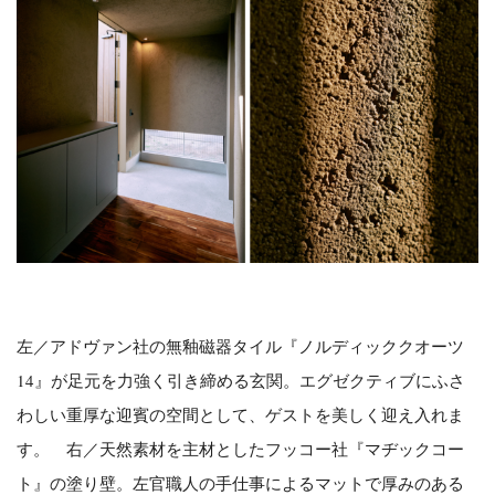
左／アドヴァン社の無釉磁器タイル『ノルディッククオーツ
14』が足元を力強く引き締める玄関。エグゼクティブにふさ
わしい重厚な迎賓の空間として、ゲストを美しく迎え入れま
す。 右／天然素材を主材としたフッコー社『マヂックコー
ト』の塗り壁。左官職人の手仕事によるマットで厚みのある