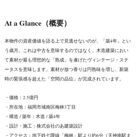
At a Glance（概要）
本物件の資産価値を語る上で見逃せないのが、「築4年」とい
う歳月。
これは中古を意味するのではなく、木造建築におい
て素材が最も理想的な「熟成」を遂げたヴィンテージ・ステ
ータスを意味します。
素材が放つ香りは円熟味を増し、新築
時の緊張感を超えた「空間の品位」が完成されています。
・価格：2.5億円
・所在地：福岡市城南区梅林3丁目
・構造 / 築年：木造 / 築4年
・設計・施工：株式会社のあ建築設計
・アクセス：地下鉄七隈線「梅林」駅より約6分（天神南駅ま