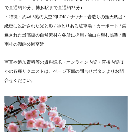
で直通約19分、博多駅まで直通約23分）
・特徴：約46.8帖の大空間LDK / サウナ・岩造りの露天風呂 /
緻密に設計された光と影 / ゆとりある駐車場
・カーポート /
厳
選された最高級の自然素材を各所に採用 / 油山を望む眺望 / 西
南杜の湖畔公園至近
写真や追加資料等の資料請求・オンライン内覧・直接内覧ほ
かの各種リクエストは、
ページ下部の問合せボタンよりお問
合せください。