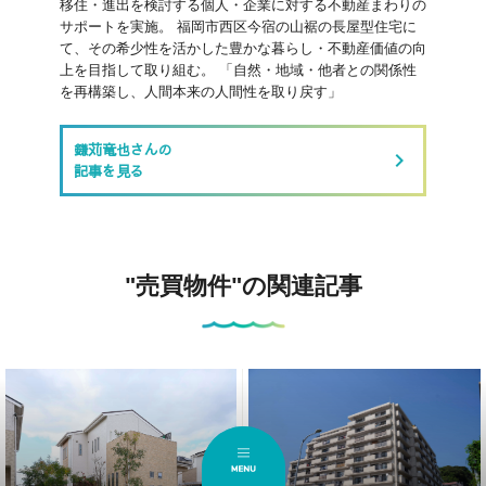
移住・進出を検討する個人・企業に対する不動産まわりの
サポートを実施。 福岡市西区今宿の山裾の長屋型住宅に
て、その希少性を活かした豊かな暮らし・不動産価値の向
上を目指して取り組む。 「自然・地域・他者との関係性
を再構築し、人間本来の人間性を取り戻す」
鎌苅竜也さんの
keyboard_arrow_right
記事を見る
"売買物件"の関連記事