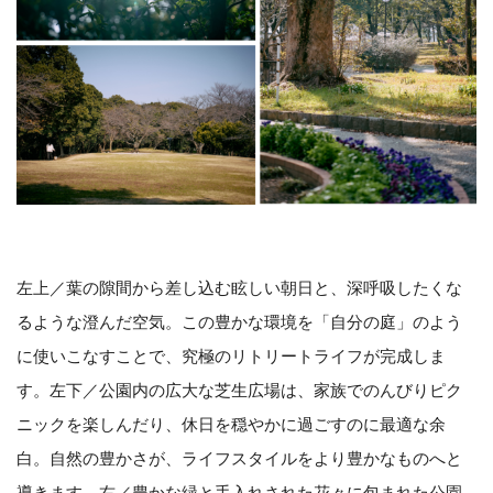
左上／葉の隙間から差し込む眩しい朝日と、深呼吸したくな
るような澄んだ空気。この豊かな環境を「自分の庭」のよう
に使いこなすことで、究極のリトリートライフが完成しま
す。左下／公園内の広大な芝生広場は、家族でのんびりピク
ニックを楽しんだり、休日を穏やかに過ごすのに最適な余
白。自然の豊かさが、ライフスタイルをより豊かなものへと
導きます。右／豊かな緑と手入れされた花々に包まれた公園