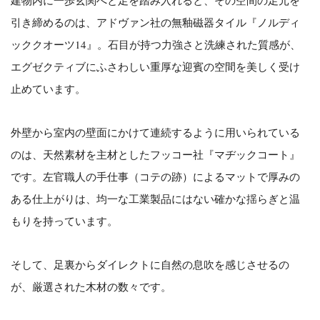
建物内に一歩玄関へと足を踏み入れると、その空間の足元を
引き締めるのは、アドヴァン社の無釉磁器タイル『ノルディ
ッククオーツ14』。石目が持つ力強さと洗練された質感が、
エグゼクティブにふさわしい重厚な迎賓の空間を美しく受け
止めています。
外壁から室内の壁面にかけて連続するように用いられている
のは、天然素材を主材としたフッコー社『マヂックコート』
です。左官職人の手仕事（コテの跡）によるマットで厚みの
ある仕上がりは、均一な工業製品にはない確かな揺らぎと温
もりを持っています。
そして、足裏からダイレクトに自然の息吹を感じさせるの
が、厳選された木材の数々です。