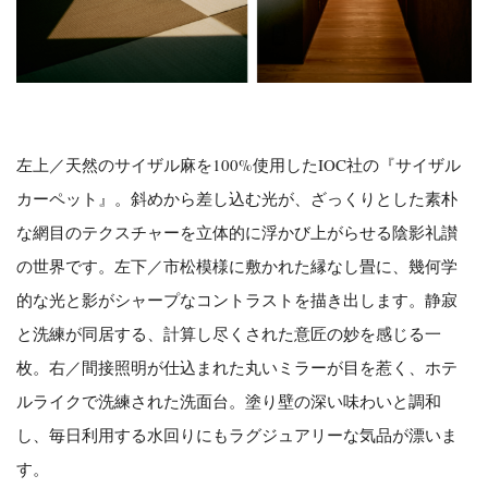
左上／天然のサイザル麻を100%使用したIOC社の『サイザル
カーペット』。斜めから差し込む光が、ざっくりとした素朴
な網目のテクスチャーを立体的に浮かび上がらせる陰影礼讃
の世界です。左下／市松模様に敷かれた縁なし畳に、幾何学
的な光と影がシャープなコントラストを描き出します。静寂
と洗練が同居する、計算し尽くされた意匠の妙を感じる一
枚。右／間接照明が仕込まれた丸いミラーが目を惹く、ホテ
ルライクで洗練された洗面台。塗り壁の深い味わいと調和
し、毎日利用する水回りにもラグジュアリーな気品が漂いま
す。