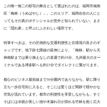
この唯一無二の邸宅の舞台として選ばれたのは、福岡市城南
区「梅林（うめばやし）」。このエリア、福岡在住の人にと
ってもその真のポテンシャルが意外と知られていない、まさ
に「隠れ家」と呼ぶにふさわしい場所です。
特筆すべきは、その圧倒的な交通利便性と住環境の良さのギ
ャップです。地下鉄七隈線の延伸により、「梅林」駅から天
神南駅までは乗り換えなしの直通で約19分、九州最大のター
ミナルである博多駅へも約23分でダイレクトに繋がります。
都心のビジネス最前線まで30分圏内でありながら、駅に降り
立ち一歩住宅街に入ると、そこには驚くほど閑静で穏やかな
空気が流れています。都市の利便性を享受しながらも、すぐ
そばには水鏡が美しい池や木漏れ日が揺れる竹林を抱く広大