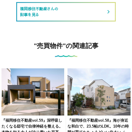
福岡移住不動産さんの
keyboard_arrow_right
記事を見る
"売買物件"の関連記事
『福岡移住不動産vol.59』深呼吸し
『福岡移住不動産vol.58』海が身近
たくなる邸宅で自律神経を整える。
な和白で、23.5帖のLDK。10年の時