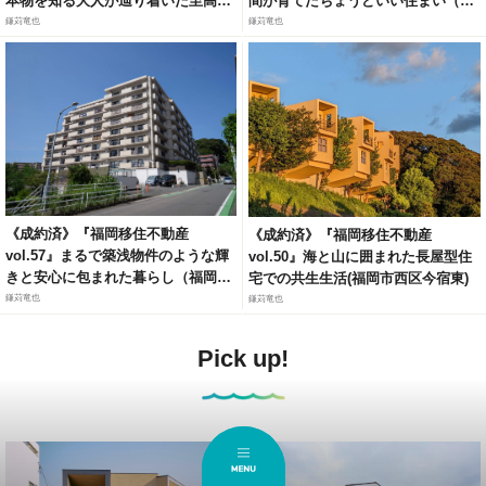
本物を知る大人が辿り着いた至高の
間が育てたちょうどいい住まい（福
リトリート（福岡市城南区梅林）
岡市東区和白6）
鎌苅竜也
鎌苅竜也
《成約済》『福岡移住不動産
《成約済》『福岡移住不動産
vol.57』まるで築浅物件のような輝
vol.50』海と山に囲まれた長屋型住
きと安心に包まれた暮らし（福岡市
宅での共生生活(福岡市西区今宿東)
城南区長尾2）
鎌苅竜也
鎌苅竜也
Pick up!