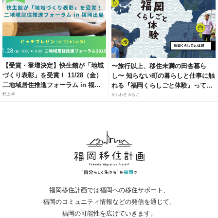
【受賞・登壇決定】快生館が「地域
〜旅行以上、移住未満の田舎暮ら
づくり表彰」を受賞！ 11/28（金）
し〜 知らない町の暮らしと仕事に触
二地域居住推進フォーラム in 福岡
れる『福岡くらしごと体験』って知
にて、官民連携モデルによる「居・
ってる？
野上 梓
かしわぎ みなこ
職・住」ソリューションを紹介
福岡移住計画では福岡への移住サポート、
福岡のコミュニティ情報などの発信を通じて、
福岡の可能性を広げていきます。