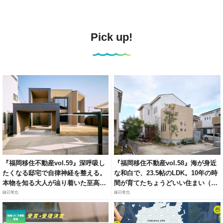
Pick up!
『福岡移住不動産vol.59』深呼吸し
『福岡移住不動産vol.58』海が身近
たくなる邸宅で自律神経を整える。
な和白で、23.5帖のLDK。10年の時
本物を知る大人が辿り着いた至高の
間が育てたちょうどいい住まい（福
リトリート（福岡市城南区梅林）
岡市東区和白6）
鎌苅竜也
鎌苅竜也