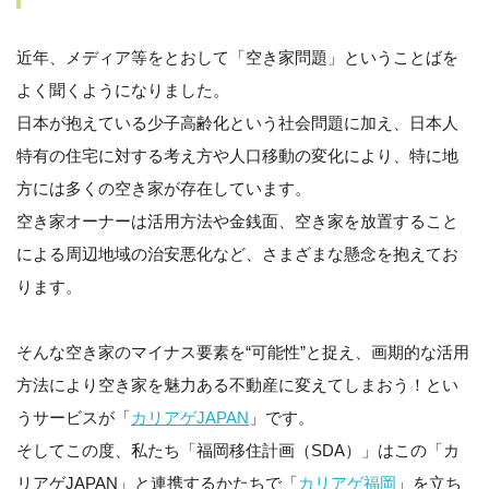
近年、メディア等をとおして「空き家問題」ということばを
よく聞くようになりました。
日本が抱えている少子高齢化という社会問題に加え、日本人
特有の住宅に対する考え方や人口移動の変化により、特に地
方には多くの空き家が存在しています。
空き家オーナーは活用方法や金銭面、空き家を放置すること
による周辺地域の治安悪化など、さまざまな懸念を抱えてお
ります。
そんな空き家のマイナス要素を“可能性”と捉え、画期的な活用
方法により空き家を魅力ある不動産に変えてしまおう！とい
うサービスが「
カリアゲJAPAN
」です。
そしてこの度、私たち「福岡移住計画（SDA）」はこの「カ
リアゲJAPAN」と連携するかたちで「
カリアゲ福岡
」を立ち