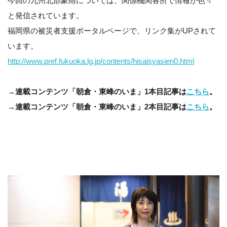
今回の九州北部豪雨については、関係機関各所で情報が色々
と発信されています。
福岡県の被災者支援ポータルページで、リンク集がUPされて
います。
http://www.pref.fukuoka.lg.jp/contents/hisaisyasien0.html
→連載コンテンツ「朝倉・東峰のいま」1本目記事は
こちら
。
→連載コンテンツ「朝倉・東峰のいま」2本目記事は
こちら
。