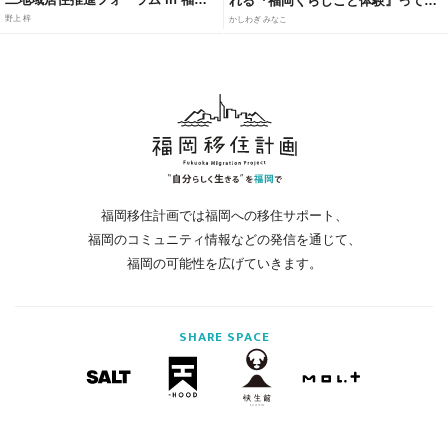
れる『福岡くらしごと体験』って知
にて、官民連携モデルによる「居・
ってる？
野上 梓
かしわぎ みなこ
職・住」ソリューションを紹介
福岡移住計画では福岡への移住サポート、
福岡のコミュニティ情報などの発信を通じて、
福岡の可能性を広げていきます。
SHARE
SPACE