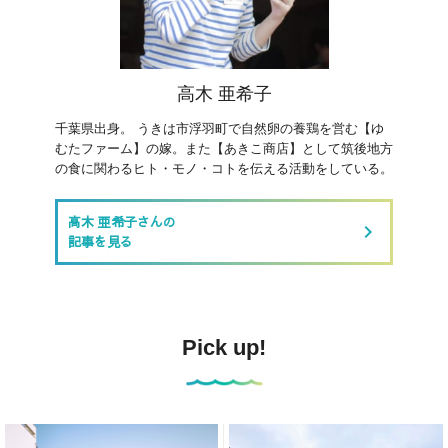
高木 亜希子
千葉県出身。 うきは市浮羽町で自然卵の養鶏を営む【ゆ
むたファーム】の嫁。また【あきこ商店】として筑後地方
の食に関わるヒト・モノ・コトを伝える活動をしている。
高木 亜希子さんの
keyboard_arrow_right
記事を見る
Pick up!