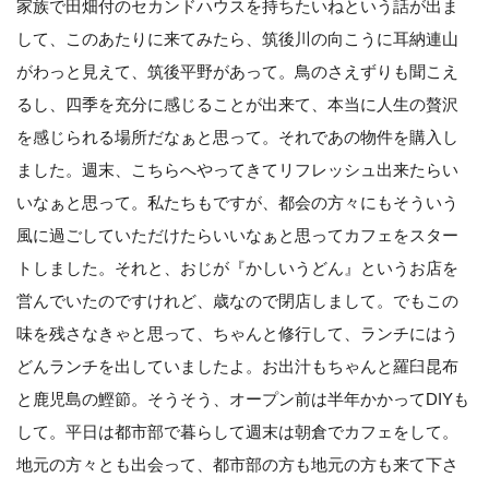
家族で田畑付のセカンドハウスを持ちたいねという話が出ま
して、このあたりに来てみたら、筑後川の向こうに耳納連山
がわっと見えて、筑後平野があって。鳥のさえずりも聞こえ
るし、四季を充分に感じることが出来て、本当に人生の贅沢
を感じられる場所だなぁと思って。それであの物件を購入し
ました。週末、こちらへやってきてリフレッシュ出来たらい
いなぁと思って。私たちもですが、都会の方々にもそういう
風に過ごしていただけたらいいなぁと思ってカフェをスター
トしました。それと、おじが『かしいうどん』というお店を
営んでいたのですけれど、歳なので閉店しまして。でもこの
味を残さなきゃと思って、ちゃんと修行して、ランチにはう
どんランチを出していましたよ。お出汁もちゃんと羅臼昆布
と鹿児島の鰹節。そうそう、オープン前は半年かかってDIYも
して。平日は都市部で暮らして週末は朝倉でカフェをして。
地元の方々とも出会って、都市部の方も地元の方も来て下さ