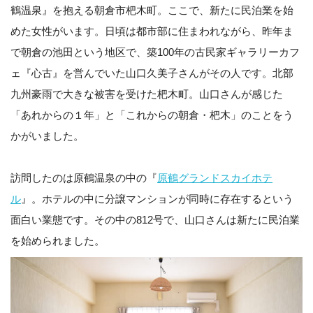
鶴温泉』を抱える朝倉市杷木町。ここで、新たに民泊業を始
めた女性がいます。日頃は都市部に住まわれながら、昨年ま
で朝倉の池田という地区で、築100年の古民家ギャラリーカフ
ェ『心古』を営んでいた山口久美子さんがその人です。北部
九州豪雨で大きな被害を受けた杷木町。山口さんが感じた
「あれからの１年」と「これからの朝倉・杷木」のことをう
かがいました。
訪問したのは原鶴温泉の中の『
原鶴グランドスカイホテ
ル
』。ホテルの中に分譲マンションが同時に存在するという
面白い業態です。その中の812号で、山口さんは新たに民泊業
を始められました。