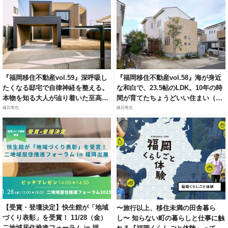
『福岡移住不動産vol.59』深呼吸し
『福岡移住不動産vol.58』海が身近
たくなる邸宅で自律神経を整える。
な和白で、23.5帖のLDK。10年の時
本物を知る大人が辿り着いた至高の
間が育てたちょうどいい住まい（福
リトリート（福岡市城南区梅林）
岡市東区和白6）
鎌苅竜也
鎌苅竜也
【受賞・登壇決定】快生館が「地域
〜旅行以上、移住未満の田舎暮ら
づくり表彰」を受賞！ 11/28（金）
し〜 知らない町の暮らしと仕事に触
二地域居住推進フォーラム in 福岡