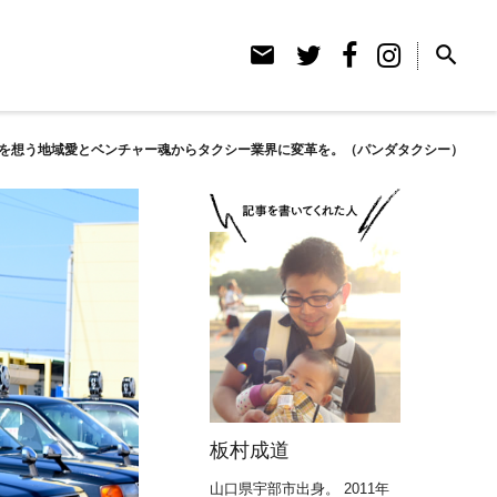
email
search
を想う地域愛とベンチャー魂からタクシー業界に変革を。（パンダタクシー）
板村成道
山口県宇部市出身。 2011年