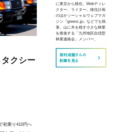
に東京から移住。Webディレ
クター、ライター。移住計画
のほかソーシャルウェブマガ
ジン『greenz.jp』などでも執
筆。山に木を残す小さな林業
を推進する「九州地区自伐型
林業連絡会」メンバー。
板村成道さんの
keyboard_arrow_right
らタクシー
記事を見る
で初乗り410円へ