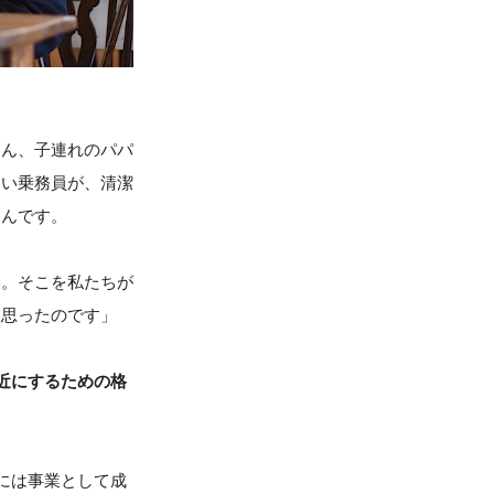
さん、子連れのパパ
しい乗務員が、清潔
たんです。
す。そこを私たちが
と思ったのです」
近にするための格
には事業として成