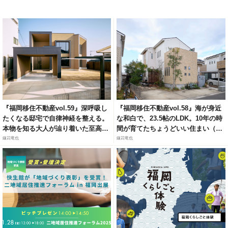
『福岡移住不動産vol.59』深呼吸し
『福岡移住不動産vol.58』海が身近
たくなる邸宅で自律神経を整える。
な和白で、23.5帖のLDK。10年の時
本物を知る大人が辿り着いた至高の
間が育てたちょうどいい住まい（福
リトリート（福岡市城南区梅林）
岡市東区和白6）
鎌苅竜也
鎌苅竜也