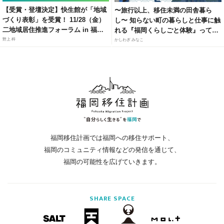
【受賞・登壇決定】快生館が「地域
〜旅行以上、移住未満の田舎暮ら
づくり表彰」を受賞！ 11/28（金）
し〜 知らない町の暮らしと仕事に触
二地域居住推進フォーラム in 福岡
れる『福岡くらしごと体験』って知
にて、官民連携モデルによる「居・
ってる？
野上 梓
かしわぎ みなこ
職・住」ソリューションを紹介
福岡移住計画では福岡への移住サポート、
福岡のコミュニティ情報などの発信を通じて、
福岡の可能性を広げていきます。
SHARE
SPACE