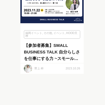
福岡イベント
,
その他
,
イベント
,
HOOD天
神
【参加者募集】SMALL
BUSINESS TALK 自分らしさ
を仕事にする力 ~スモールビ
ジネス表と裏のハナシ
野上 梓
2023.10.26