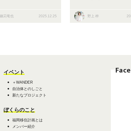
どいい住まい（福岡市東
フォーラム in 福岡に
白6）
民連携モデルによる「
鎌苅竜也
2025.12.25
野上 梓
20
職・住」ソリューショ
介
Fac
イベント
＋WANDER
自治体とのしごと
新たなプロジェクト
ぼくらのこと
福岡移住計画とは
メンバー紹介