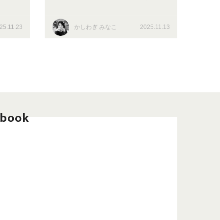
て、官
ごと体験』って知ってる？
居・
25.11.23
かしわぎ みなこ
2025.11.13
ンを紹
ebook