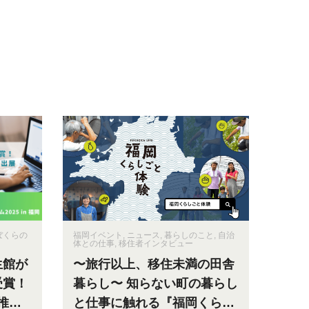
ぼくらの
福岡イベント
,
ニュース
,
暮らしのこと
,
自治
体との仕事
,
移住者インタビュー
生館が
〜旅行以上、移住未満の田舎
受賞！
暮らし〜 知らない町の暮らし
住推進
と仕事に触れる『福岡くらし