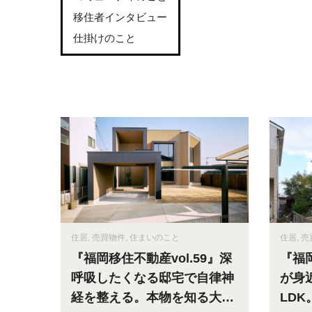
移住者インタビュー
仕掛けのこと
住居
,
売買物件
,
住まいのこと
住居
,
売
『福岡移住不動産vol.59』深
『福岡
呼吸したくなる邸宅で自律神
が身
経を整える。本物を知る大人
LD