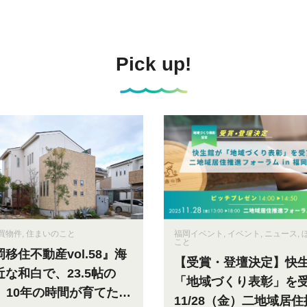
Pick up!
買物件
,
住まいのこと
福岡イベント
,
イベント
,
ニュース
,
こと
移住不動産vol.58』海
【受賞・登壇決定】快
近な和白で、23.5帖の
「地域づくり表彰」を
K。10年の時間が育てたち
11/28（金）二地域居