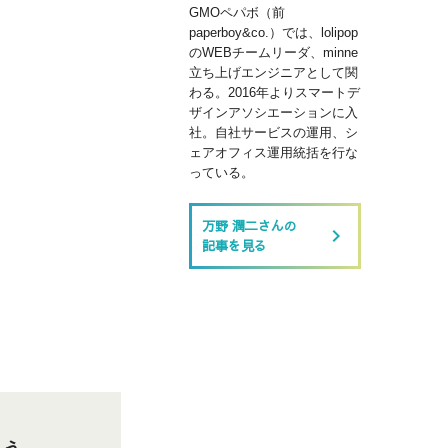
GMOペパボ（前
paperboy&co.）では、lolipop
のWEBチームリーダ、minne
立ち上げエンジニアとして関
わる。2016年よりスマートデ
ザインアソシエーションに入
社。自社サービスの運用、シ
ェアオフィス運用統括を行な
っている。
万野 潤二さんの
keyboard_arrow_right
記事を見る