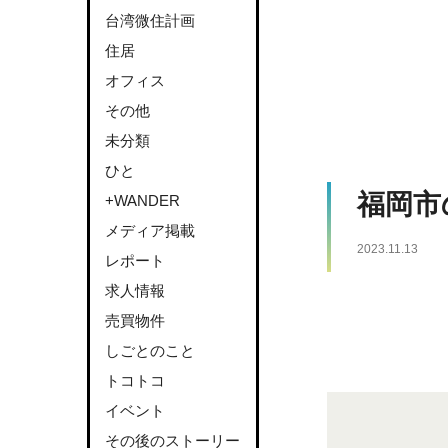
台湾微住計画
住居
オフィス
その他
未分類
ひと
福岡市
+WANDER
メディア掲載
2023.11.13
レポート
求人情報
売買物件
しごとのこと
トコトコ
イベント
その後のストーリー