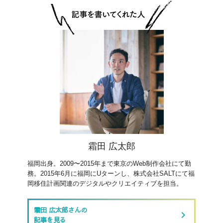
霜田 広太郎
福岡出身。2009〜2015年まで東京のWeb制作会社にて勤
務。2015年6月に福岡にUターンし、株式会社SALTにて福
岡移住計画関連のデジタルやクリエイティブを担当。
霜田 広太郎さんの
keyboard_arrow_right
記事を見る