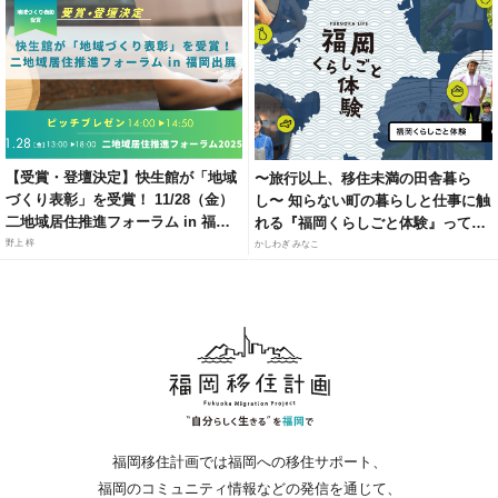
【受賞・登壇決定】快生館が「地域
〜旅行以上、移住未満の田舎暮ら
づくり表彰」を受賞！ 11/28（金）
し〜 知らない町の暮らしと仕事に触
二地域居住推進フォーラム in 福岡
れる『福岡くらしごと体験』って知
にて、官民連携モデルによる「居・
ってる？
野上 梓
かしわぎ みなこ
職・住」ソリューションを紹介
福岡移住計画では福岡への移住サポート、
福岡のコミュニティ情報などの発信を通じて、