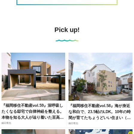
Pick up!
『福岡移住不動産vol.59』深呼吸し
『福岡移住不動産vol.58』海が身近
たくなる邸宅で自律神経を整える。
な和白で、23.5帖のLDK。10年の時
本物を知る大人が辿り着いた至高の
間が育てたちょうどいい住まい（福
リトリート（福岡市城南区梅林）
岡市東区和白6）
鎌苅竜也
鎌苅竜也