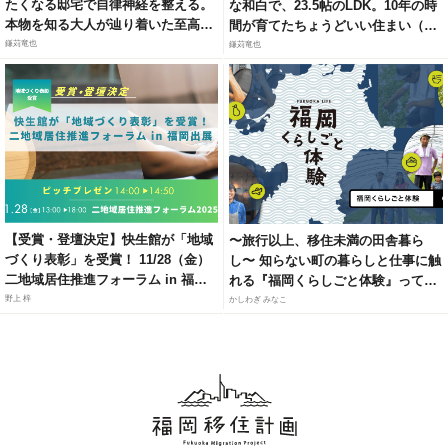
たくなる邸宅で自律神経を整える。
な和白で、23.5帖のLDK。10年の時
本物を知る大人が辿り着いた至高の
間が育てたちょうどいい住まい（福
リトリート（福岡市城南区梅林）
岡市東区和白6）
鎌苅竜也
鎌苅竜也
【受賞・登壇決定】快生館が「地域
〜旅行以上、移住未満の田舎暮ら
づくり表彰」を受賞！ 11/28（金）
し〜 知らない町の暮らしと仕事に触
二地域居住推進フォーラム in 福岡
れる『福岡くらしごと体験』って知
にて、官民連携モデルによる「居・
ってる？
野上 梓
かしわぎ みなこ
職・住」ソリューションを紹介