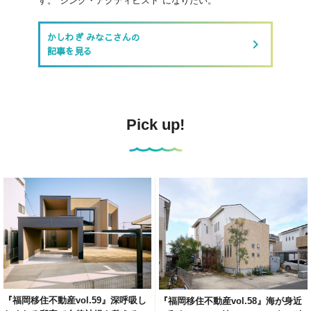
す。"シンク・アクティビスト"になりたい。
かしわぎ みなこさんの
keyboard_arrow_right
記事を見る
Pick up!
『福岡移住不動産vol.59』深呼吸し
『福岡移住不動産vol.58』海が身近