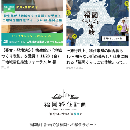
【受賞・登壇決定】快生館が「地域
〜旅行以上、移住未満の田舎暮ら
づくり表彰」を受賞！ 11/28（金）
し〜 知らない町の暮らしと仕事に触
二地域居住推進フォーラム in 福岡
れる『福岡くらしごと体験』って知
にて、官民連携モデルによる「居・
ってる？
野上 梓
かしわぎ みなこ
職・住」ソリューションを紹介
福岡移住計画では福岡への移住サポート、