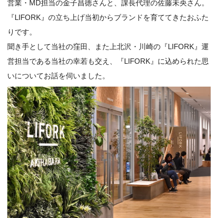
営業・MD担当の金子昌徳さんと、課長代理の佐藤未央さん。
『LIFORK』の立ち上げ当初からブランドを育ててきたおふた
りです。
聞き手として当社の窪田、また上北沢・川崎の『LIFORK』運
営担当である当社の幸若も交え、『LIFORK』に込められた思
いについてお話を伺いました。