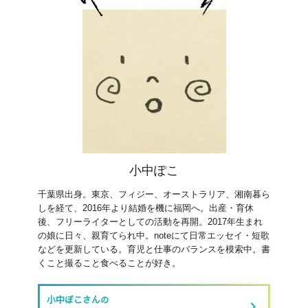
小中ぽこ
千葉県出身。東京、フィジー、オーストラリア、湘南暮ら
しを経て、2016年より結婚を機に福岡へ。出産・育休
後、フリーライターとしての活動を再開。2017年生まれ
の娘に日々、親育てられ中。noteにて日常エッセイ・短歌
などを更新している。育児と仕事のバランスを模索中。書
くこと撮ること食べることが好き。
小中ぽこさんの
keyboard_arrow_right