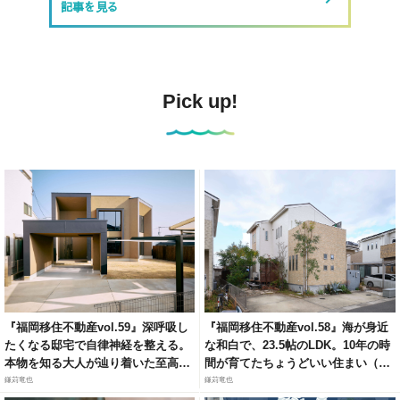
記事を見る
Pick up!
『福岡移住不動産vol.59』深呼吸し
『福岡移住不動産vol.58』海が身近
たくなる邸宅で自律神経を整える。
な和白で、23.5帖のLDK。10年の時
本物を知る大人が辿り着いた至高の
間が育てたちょうどいい住まい（福
リトリート（福岡市城南区梅林）
岡市東区和白6）
鎌苅竜也
鎌苅竜也