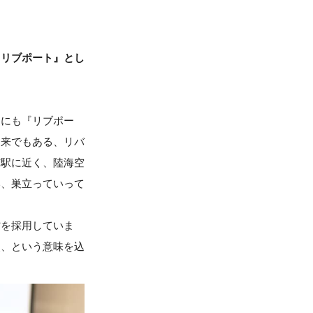
『リブポート』とし
めにも『リブポー
由来でもある、リバ
京駅に近く、陸海空
い、巣立っていって
材を採用していま
点、という意味を込