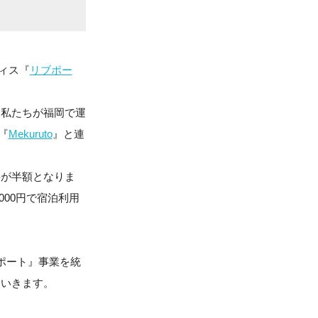
ィス『
リブポー
、私たちが福岡で運
『
Mekuruto
』と連
料が半額となりま
00円で宿泊利用
ポート』事業を統
ていきます。