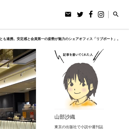
email
search
uto」とも連携。安定感と会員第一の姿勢が魅力のシェアオフィス「リブポート」。
山部沙織
東京の出版社で小説や週刊誌