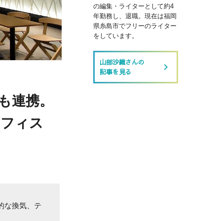
の編集・ライターとして約4
年勤務し、退職。現在は福岡
県糸島市でフリーのライター
をしています。
山部沙織さんの
keyboard_arrow_right
記事を見る
とも連携。
オフィス
的な換気、テ