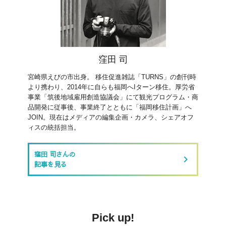
窪田 司
宮崎県えびの市出身。 移住促進雑誌「TURNS」の創刊時
より携わり、2014年に自らも福岡へIターン移住。厚労省
事業「筑後地域雇用創造協議会」にて観光プログラム・商
品開発に従事後、事業終了とともに「福岡移住計画」へ
JOIN。現在はメディアの編集企画・カメラ、シェアオフ
ィスの統括担当。
窪田 司さんの
keyboard_arrow_right
記事を見る
Pick up!