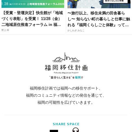
【受賞・登壇決定】快生館が「地域
〜旅行以上、移住未満の田舎暮ら
づくり表彰」を受賞！ 11/28（金）
し〜 知らない町の暮らしと仕事に触
二地域居住推進フォーラム in 福岡
れる『福岡くらしごと体験』って知
にて、官民連携モデルによる「居・
ってる？
野上 梓
かしわぎ みなこ
職・住」ソリューションを紹介
福岡移住計画では福岡への移住サポート、
福岡のコミュニティ情報などの発信を通じて、
福岡の可能性を広げていきます。
SHARE
SPACE