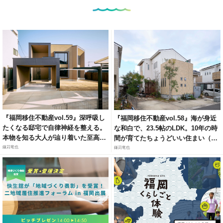
『福岡移住不動産vol.59』深呼吸し
『福岡移住不動産vol.58』海が身近
たくなる邸宅で自律神経を整える。
な和白で、23.5帖のLDK。10年の時
本物を知る大人が辿り着いた至高の
間が育てたちょうどいい住まい（福
リトリート（福岡市城南区梅林）
岡市東区和白6）
鎌苅竜也
鎌苅竜也