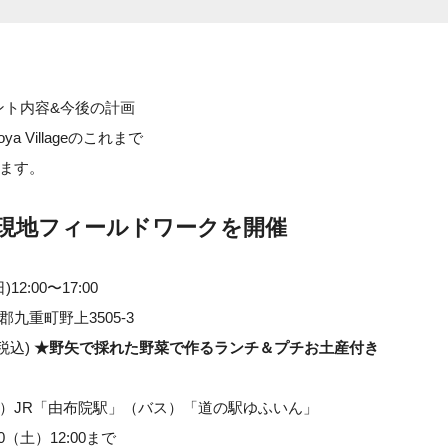
ベント内容&今後の計画
ya Villageのこれまで
ます。
日に現地フィールドワークを開催
)12:00〜17:00
九重町野上3505-3
(税込)
★野矢で採れた野菜で作るランチ＆プチお土産付き
）JR「由布院駅」（バス）「道の駅ゆふいん」
10（土）12:00まで