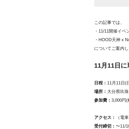
この記事では、
・11/11開催イ
・HOOD天神 x No
についてご案内し
11月11
日程：
11月11日(日
場所：
大分県玖珠郡
参加費：
3,000円
アクセス：
（電車
受付締切：
〜11/