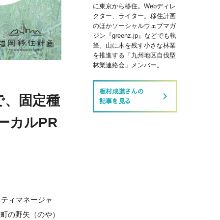
に東京から移住。Webディレ
クター、ライター。移住計画
のほかソーシャルウェブマガ
ジン『greenz.jp』などでも執
筆。山に木を残す小さな林業
を推進する「九州地区自伐型
林業連絡会」メンバー。
板村成道さんの
keyboard_arrow_right
で、固定種
記事を見る
ーカルPR
ニティマネージャ
重町の野矢（のや）