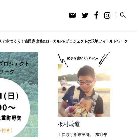
email
search
さんと村づくり！古民家改修&ローカルPRプロジェクトの現地フィールドワーク
板村成道
山口県宇部市出身。 2011年