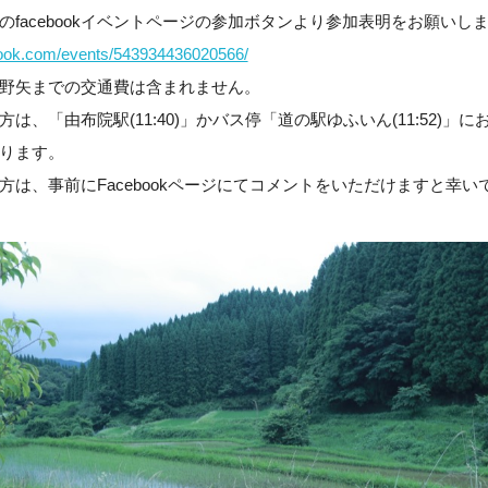
のfacebookイベントページの参加ボタンより参加表明をお願いし
book.com/events/543934436020566/
野矢までの交通費は含まれません。
は、「由布院駅(11:40)」かバス停「道の駅ゆふいん(11:52)」
ります。
方は、事前にFacebookページにてコメントをいただけますと幸い