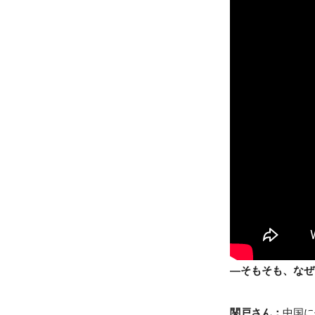
―そもそも、なぜ
関戸さん：
中国に