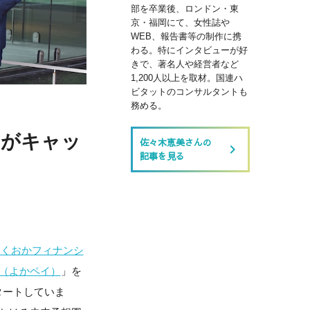
部を卒業後、ロンドン・東
京・福岡にて、女性誌や
WEB、報告書等の制作に携
わる。特にインタビューが好
きで、著名人や経営者など
1,200人以上を取材。国連ハ
ビタットのコンサルタントも
務める。
Gがキャッ
佐々木恵美さんの
keyboard_arrow_right
記事を見る
ふくおかフィナンシ
ay（よかペイ）
」を
タートしていま