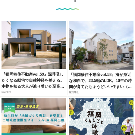
『福岡移住不動産vol.59』深呼吸し
『福岡移住不動産vol.58』海が身近
たくなる邸宅で自律神経を整える。
な和白で、23.5帖のLDK。10年の時
本物を知る大人が辿り着いた至高の
間が育てたちょうどいい住まい（福
リトリート（福岡市城南区梅林）
岡市東区和白6）
鎌苅竜也
鎌苅竜也