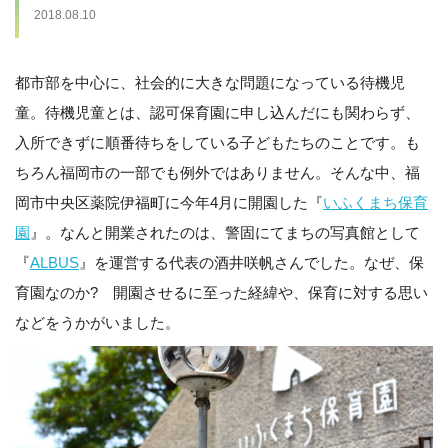
2018.08.10
都市部を中心に、社会的に大きな問題になっている待機児
童。待機児童とは、認可保育園に申し込んだにも関わらず、
入所できずに順番待ちをしている子どもたちのことです。も
ちろん福岡市の一部でも例外ではありません。そんな中、福
岡市中央区薬院伊福町に今年4月に開園した『
いふくまち保育
園
』。なんと開業されたのは、警固にてまちの写真館として
『
ALBUS
』を運営する代表の酒井咲帆さんでした。なぜ、保
育園なのか? 開園させるに至った経緯や、保育に対する思い
などをうかがいました。