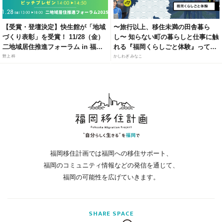
【受賞・登壇決定】快生館が「地域
〜旅行以上、移住未満の田舎暮ら
づくり表彰」を受賞！ 11/28（金）
し〜 知らない町の暮らしと仕事に触
二地域居住推進フォーラム in 福岡
れる『福岡くらしごと体験』って知
にて、官民連携モデルによる「居・
ってる？
野上 梓
かしわぎ みなこ
職・住」ソリューションを紹介
福岡移住計画では福岡への移住サポート、
福岡のコミュニティ情報などの発信を通じて、
福岡の可能性を広げていきます。
SHARE
SPACE