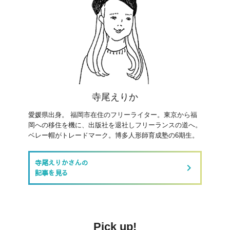
寺尾えりか
愛媛県出身。 福岡市在住のフリーライター。東京から福
岡への移住を機に、出版社を退社しフリーランスの道へ。
ベレー帽がトレードマーク。博多人形師育成塾の6期生。
寺尾えりかさんの
keyboard_arrow_right
記事を見る
Pick up!