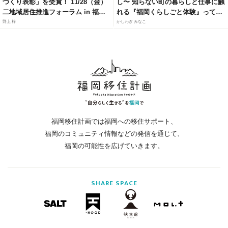
づくり表彰」を受賞！ 11/28（金）
し〜 知らない町の暮らしと仕事に触
二地域居住推進フォーラム in 福岡
れる『福岡くらしごと体験』って知
にて、官民連携モデルによる「居・
ってる？
野上 梓
かしわぎ みなこ
職・住」ソリューションを紹介
福岡移住計画では福岡への移住サポート、
福岡のコミュニティ情報などの発信を通じて、
福岡の可能性を広げていきます。
SHARE
SPACE