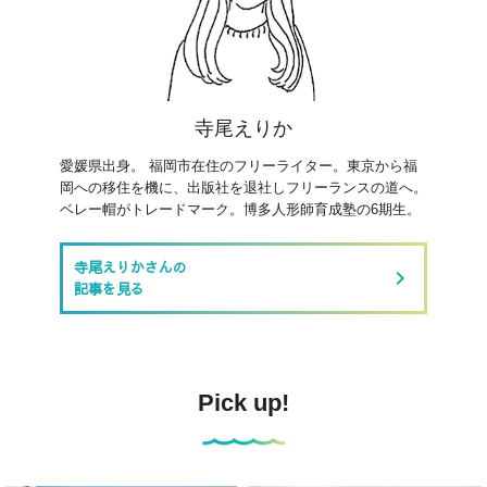
寺尾えりか
愛媛県出身。 福岡市在住のフリーライター。東京から福
岡への移住を機に、出版社を退社しフリーランスの道へ。
ベレー帽がトレードマーク。博多人形師育成塾の6期生。
寺尾えりかさんの
keyboard_arrow_right
記事を見る
Pick up!