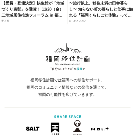
【受賞・登壇決定】快生館が「地域
〜旅行以上、移住未満の田舎暮ら
づくり表彰」を受賞！ 11/28（金）
し〜 知らない町の暮らしと仕事に触
二地域居住推進フォーラム in 福岡
れる『福岡くらしごと体験』って知
にて、官民連携モデルによる「居・
ってる？
野上 梓
かしわぎ みなこ
職・住」ソリューションを紹介
福岡移住計画では福岡への移住サポート、
福岡のコミュニティ情報などの発信を通じて、
福岡の可能性を広げていきます。
SHARE
SPACE