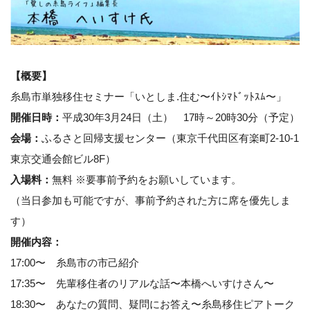
【概要】
糸島市単独移住セミナー「いとしま.住む〜ｲﾄｼﾏﾄﾞｯﾄｽﾑ〜」
開催日時：
平成30年3月24日（土） 17時～20時30分（予定）
会場：
ふるさと回帰支援センター（東京千代田区有楽町2-10-1
東京交通会館ビル8F）
入場料：
無料 ※要事前予約をお願いしています。
（当日参加も可能ですが、事前予約された方に席を優先しま
す）
開催内容：
17:00〜 糸島市の市己紹介
17:35〜 先輩移住者のリアルな話〜本橋へいすけさん〜
18:30〜 あなたの質問、疑問にお答え〜糸島移住ピアトーク