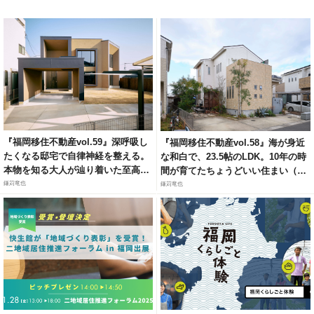
『福岡移住不動産vol.59』深呼吸し
『福岡移住不動産vol.58』海が身近
たくなる邸宅で自律神経を整える。
な和白で、23.5帖のLDK。10年の時
本物を知る大人が辿り着いた至高の
間が育てたちょうどいい住まい（福
リトリート（福岡市城南区梅林）
岡市東区和白6）
鎌苅竜也
鎌苅竜也