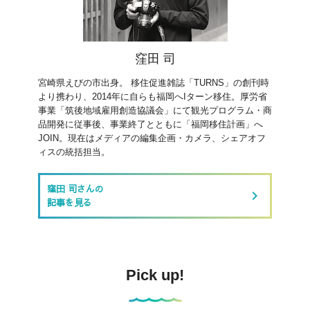
窪田 司
宮崎県えびの市出身。 移住促進雑誌「TURNS」の創刊時
より携わり、2014年に自らも福岡へIターン移住。厚労省
事業「筑後地域雇用創造協議会」にて観光プログラム・商
品開発に従事後、事業終了とともに「福岡移住計画」へ
JOIN。現在はメディアの編集企画・カメラ、シェアオフ
ィスの統括担当。
窪田 司さんの
keyboard_arrow_right
記事を見る
Pick up!