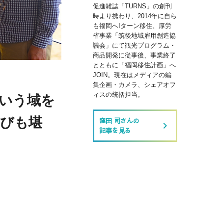
促進雑誌「TURNS」の創刊
時より携わり、2014年に自ら
も福岡へIターン移住。厚労
省事業「筑後地域雇用創造協
議会」にて観光プログラム・
商品開発に従事後、事業終了
とともに「福岡移住計画」へ
JOIN。現在はメディアの編
集企画・カメラ、シェアオフ
ィスの統括担当。
という域を
遊びも堪
窪田 司さんの
keyboard_arrow_right
記事を見る