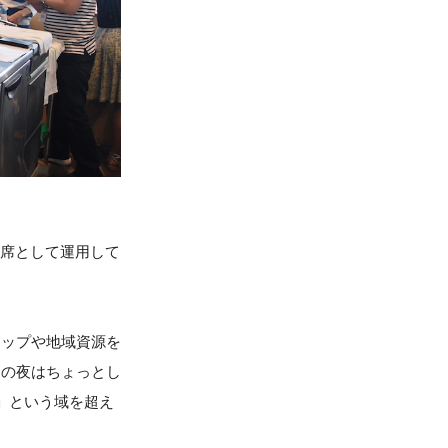
定席として運用して
ョップや地域資源を
日の夜はちょっとし
」という域を超え