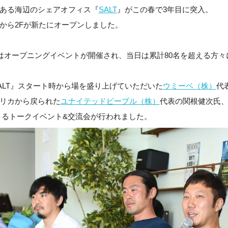
ある海辺の
シェアオフィス『
SALT
』がこの春で3年目に突入。
から2Fが新たにオープンしました。
にはオープニングイベントが開催され、当日は累計80名を超える方
ALT』スタート時から場を盛り上げていただいた
ウミーベ（株）
代
リカから戻られた
ユナイテッドピープル（株）
代表の関根健次氏
よるトークイベント&交流会が行われました。