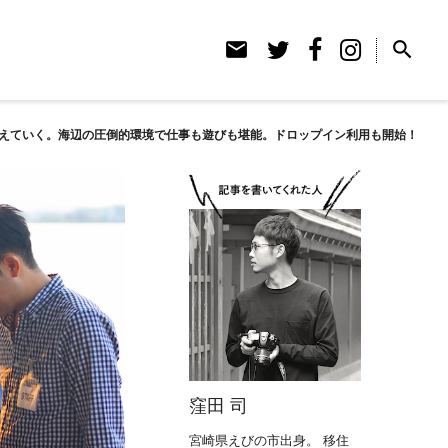
email
search
を超えていく。海辺の圧倒的環境で仕事も遊びも堪能。ドロップイン利用も開始！
窪田 司
宮崎県えびの市出身。 移住