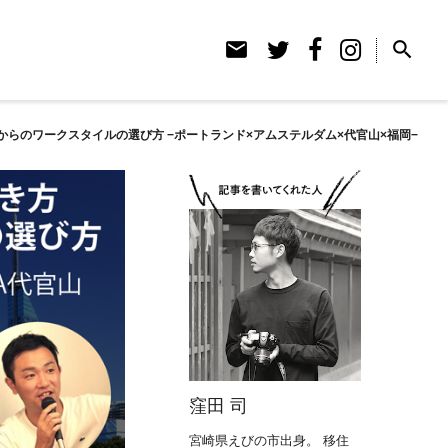
email
search
からのワークスタイルの選び方 −ポートランド×アムステルダム×代官山×福岡−
窪田 司
宮崎県えびの市出身。 移住