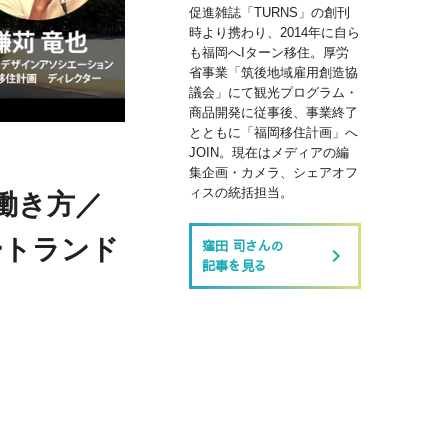
促進雑誌「TURNS」の創刊
時より携わり、2014年に自ら
も福岡へIターン移住。厚労
省事業「筑後地域雇用創造協
議会」にて観光プログラム・
商品開発に従事後、事業終了
とともに「福岡移住計画」へ
JOIN。現在はメディアの編
集企画・カメラ、シェアオフ
ィスの統括担当。
働き方／
ートランド
窪田 司さんの
keyboard_arrow_right
記事を見る