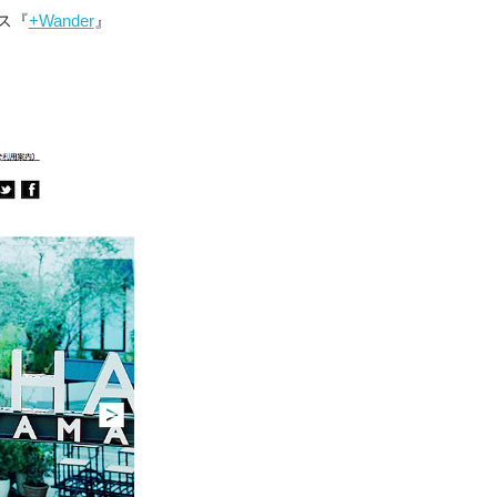
ス『
+Wander
』