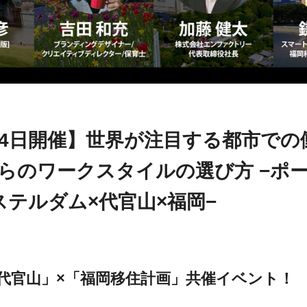
24日開催】世界が注目する都市での
らのワークスタイルの選び方 −ポ
ステルダム×代官山×福岡−
HA代官山」×「福岡移住計画」共催イベント！