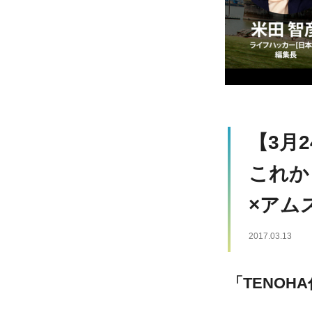
【3月
これか
×アム
2017.03.13
「TENO