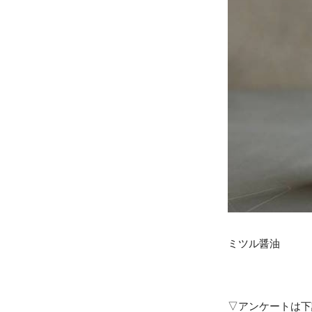
ミツル醤油
▽アンケートは下