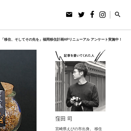
email
search
】「移住、そしてその先を」福岡移住計画HPリニューアル アンケート実施中！
窪田 司
宮崎県えびの市出身。 移住