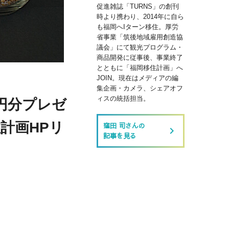
促進雑誌「TURNS」の創刊
時より携わり、2014年に自ら
も福岡へIターン移住。厚労
省事業「筑後地域雇用創造協
議会」にて観光プログラム・
商品開発に従事後、事業終了
とともに「福岡移住計画」へ
JOIN。現在はメディアの編
集企画・カメラ、シェアオフ
ィスの統括担当。
円分プレゼ
計画HPリ
窪田 司さんの
keyboard_arrow_right
記事を見る