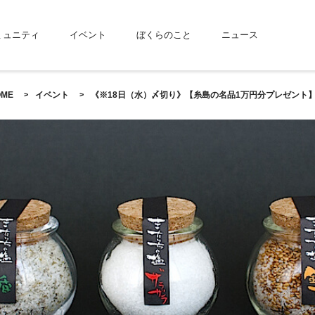
ミュニティ
イベント
ぼくらのこと
ニュース
OME
イベント
《※18日（水）〆切り》【糸島の名品1万円分プレゼント