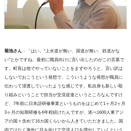
菊池さん
：「はい。“上水道が無い、国道が無い、鉄道がな
い”とかですね、最初に職員向けに言い出したのがこの言葉で
す。町長は他でやっていないことをまずやろうと、言い訳は
しないでおこうという発想で、こういうような発想が職員に
伝わって浸透していったような感じです。私自身も新しい取
り組みということで担当が交流促進というところなんですけ
ど、7年前に日本語研修事業というものをはじめて1ヶ月2ヶ月
3ヶ月の短期研修を6年程続けたんですが、述べ1600人東アジ
アの国々含めて16カ国くらいから人きていただきました。国
内ではなく海外に目を向けて交流人口を増やしていくという