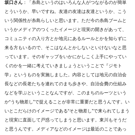
坂口さん
：「糸島というのはいろんな人がつながるのが簡単
とういうか、早いですね。友達の友達は友達というか、こう
いう関係性が糸島らしいと思います。ただ今の糸島ブームと
いうかメディアのつくったイメージと現実の開きがあって、
コミュニティの入り方とか地元にあるルールとかを知らずに
来る方もいるので、そこはなんとかしないといけないなと思
っています。そのギャップをいかにかしこく上手にやってい
くのかを一緒に考えていきましょうということで『ジモト
学』というものを実施しました。内容としては地元の自治会
長などの長老たちを連れてのまち歩きや、自治会費の仕組み
などを学ぶということなんですが、このまちのルーツという
か“うち物差し”で捉えることが非常に重要だと思うんです。い
いとこだらけのイメージである“そと物差し”で来られてしまう
と現実に直面して戸惑ってしまうと思います。東川もそうだ
と思うんです。メディアなどのイメージは最近のことであっ