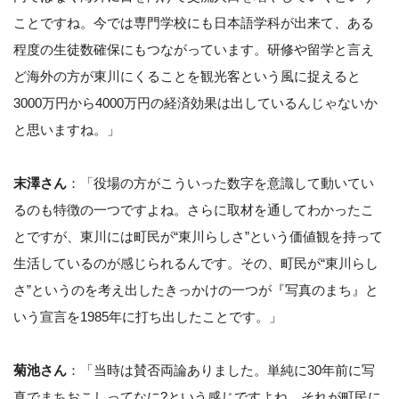
ことですね。今では専門学校にも日本語学科が出来て、ある
程度の生徒数確保にもつながっています。研修や留学と言え
ど海外の方が東川にくることを観光客という風に捉えると
3000万円から4000万円の経済効果は出しているんじゃないか
と思いますね。」
末澤さん
：「役場の方がこういった数字を意識して動いてい
るのも特徴の一つですよね。さらに取材を通してわかったこ
とですが、東川には町民が“東川らしさ”という価値観を持って
生活しているのが感じられるんです。その、町民が“東川らし
さ”というのを考え出したきっかけの一つが『写真のまち』と
いう宣言を1985年に打ち出したことです。」
菊池さん
：「当時は賛否両論ありました。単純に30年前に写
真でまちおこしってなに?という感じですよね。それが町民に