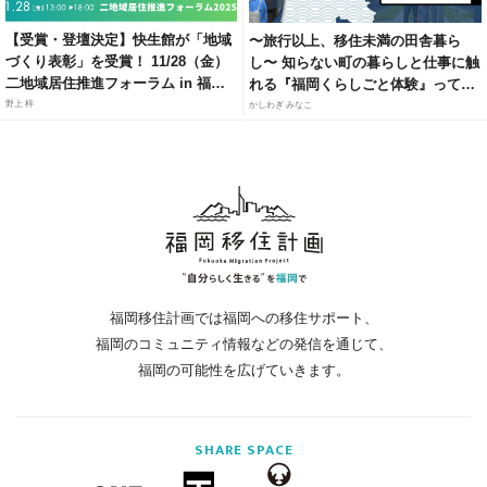
【受賞・登壇決定】快生館が「地域
〜旅行以上、移住未満の田舎暮ら
づくり表彰」を受賞！ 11/28（金）
し〜 知らない町の暮らしと仕事に触
二地域居住推進フォーラム in 福岡
れる『福岡くらしごと体験』って知
にて、官民連携モデルによる「居・
ってる？
野上 梓
かしわぎ みなこ
職・住」ソリューションを紹介
福岡移住計画では福岡への移住サポート、
福岡のコミュニティ情報などの発信を通じて、
福岡の可能性を広げていきます。
SHARE
SPACE