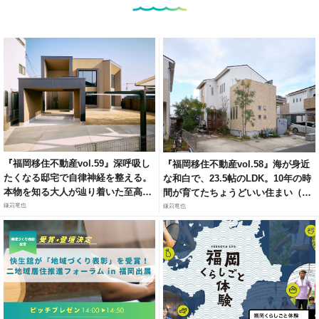
『福岡移住不動産vol.59』深呼吸し
『福岡移住不動産vol.58』海が身近
たくなる邸宅で自律神経を整える。
な和白で、23.5帖のLDK。10年の時
本物を知る大人が辿り着いた至高の
間が育てたちょうどいい住まい（福
リトリート（福岡市城南区梅林）
岡市東区和白6）
鎌苅竜也
鎌苅竜也