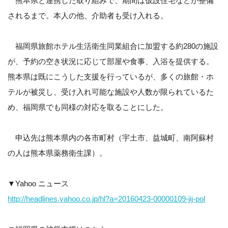
熊本県と連携した取り組みで、期間は仮設住宅などが整備
されるまで。本人の他、介助者も受け入れる。
福岡県旅館ホテル生活衛生同業組合に加盟する約280の施設
が、予約の空き状況に応じて部屋や食事、入浴を提供する。
熊本県は既にこうした支援を行っているが、多くの旅館・ホ
テルが被災し、受け入れ可能な施設や人数が限られているた
め、福岡県でも同様の対応を取ることにした。
申込先は熊本県内の各市町村（宇土市、益城町、南阿蘇村
の人は熊本県薬務衛生課）。
▼Yahoo ニュース
http://headlines.yahoo.co.jp/hl?a=20160423-00000109-jij-pol