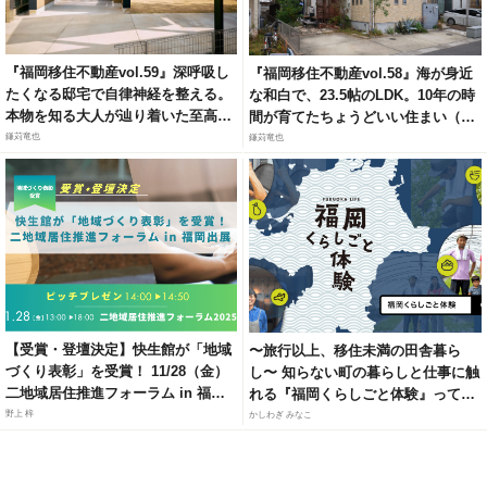
『福岡移住不動産vol.59』深呼吸し
『福岡移住不動産vol.58』海が身近
たくなる邸宅で自律神経を整える。
な和白で、23.5帖のLDK。10年の時
本物を知る大人が辿り着いた至高の
間が育てたちょうどいい住まい（福
リトリート（福岡市城南区梅林）
岡市東区和白6）
鎌苅竜也
鎌苅竜也
【受賞・登壇決定】快生館が「地域
〜旅行以上、移住未満の田舎暮ら
づくり表彰」を受賞！ 11/28（金）
し〜 知らない町の暮らしと仕事に触
二地域居住推進フォーラム in 福岡
れる『福岡くらしごと体験』って知
にて、官民連携モデルによる「居・
ってる？
野上 梓
かしわぎ みなこ
職・住」ソリューションを紹介