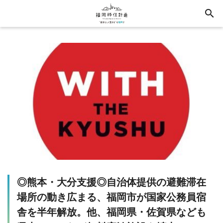
search
◎熊本・大分支援◎自治体提供の避難滞在
場所の動き広まる、福岡市が国家公務員宿
舎を半年解放。他、福岡県・佐賀県なども