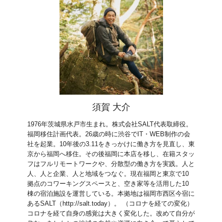
須賀 大介
1976年茨城県水戸市生まれ。株式会社SALT代表取締役。
福岡移住計画代表。26歳の時に渋谷でIT・WEB制作の会
社を起業。10年後の3.11をきっかけに働き方を見直し、東
京から福岡へ移住。その後福岡に本店を移し、在籍スタッ
フはフルリモートワークや、分散型の働き方を実践。人と
人、人と企業、人と地域をつなぐ。現在福岡と東京で10
拠点のコワーキングスペースと、空き家等を活用した10
棟の宿泊施設を運営している。本拠地は福岡市西区今宿に
あるSALT（http://salt.today）。 （コロナを経ての変化）
コロナを経て自身の感覚は大きく変化した。改めて自分が