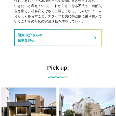
住む、あしもとの地域の自然や資源に向き合って暮らして
いきたいと考えている。これからさらなる不況や、自然災
害も増え、社会変化はさらに激しくなる。そんな中で、自
分らしく暮らすこと、スタッフと共に持続的に乗り越えて
いくことそのための実践活動を増やしていく。
須賀 大介さんの
keyboard_arrow_right
記事を見る
Pick up!