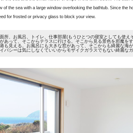
w of the sea with a large window overlooking the bathtub. Since the h
eed for frosted or privacy glass to block your view.
面所、お風呂、トイレ、仕事部屋(もうひとつの寝室としても使えそ
があって、そこからテラスに行ける。そこから見る景色を邪魔を
港も見える。お風呂にも大きな窓があって、そこからも綺麗な海
イバシーは気にしなくていいからモザイクガラスでもない綺麗な