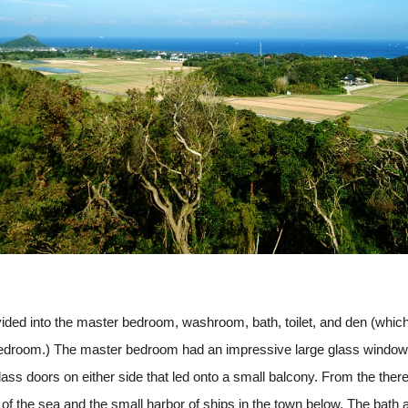
divided into the master bedroom, washroom, bath, toilet, and den (whic
edroom.) The master bedroom had an impressive large glass window 
lass doors on either side that led onto a small balcony. From the there
of the sea and the small harbor of ships in the town below. The bath a