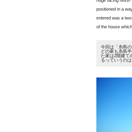
ridge facing North
positioned in a wa
entered was a two-
of the house which
今回は「糸島の
どの家も糸島半
た家は2階建て
るっていうのは