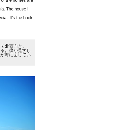
 of the homes are
ula. The house I
ial. It’s the back
って北西向き。
いる。僕が見学し
裏が海に面してい