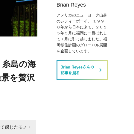
Brian Reyes
アメリカのニューヨーク出身
のシティーボーイ。 １９９
８年から日本に来て、２０１
５年５月に福岡に一目ぼれし
て７月に引っ越しました。福
岡移住計画のグローバル展開
を企画しています。
』糸島の海
Brian Reyesさんの
keyboard_arrow_right
記事を見る
絶景を贅沢
来て感じたモノ・