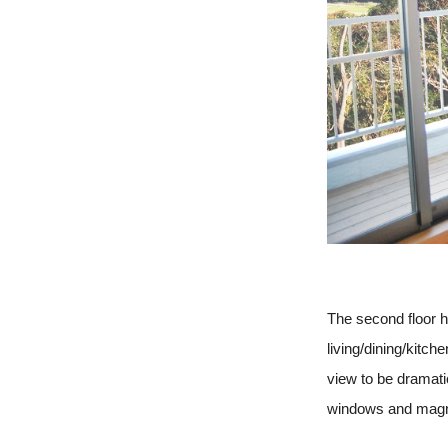
The second floor h
living/dining/kitc
view to be dramati
windows and magni