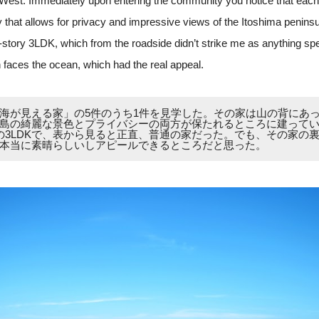
 West. Immediately upon entering the community you notice that each
y that allows for privacy and impressive views of the Itoshima penins
story 3LDK, which from the roadside didn’t strike me as anything spec
 faces the ocean, which had the real appeal.
海が見える家」の5件のうち1件を見学した。その家は山の背にあ
島の綺麗な景色とプライバシーの両方が保たれるところに建って
の3LDKで、表から見ると正直、普通の家だった。でも、その家の
本当に素晴らしいしアピールできるところだと思った。