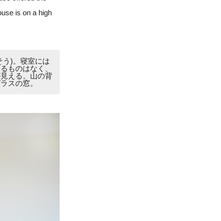
ouse is on a high
う)。寝室には
するものはなく、
が見える。山の背
ガラスの窓。