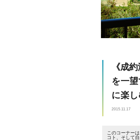
《成約
を一望
に楽し
2015.11.17
このコーナーは
コト、そして自