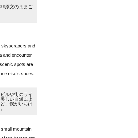
是非原文のままご
ng skyscrapers and
ima and encounter
scenic spots are
eone else’s shoes.
層ビルや街のライ
い美しい自然によ
けど、僕がいちば
と。
a small mountain