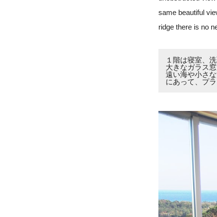
same beautiful vie
ridge there is no n
１階は寝室、洗
大きなガラス窓
遠い海や小さな
にあって、プラ