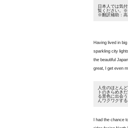
日本人では気付
覧ください。※
※翻訳補助：高
Having lived in bi
sparkling city ligh
the beautiful Japa
great, I get even 
人生のほとんど
トのきらめきだ
る景色に出会う
んワクワクする
I had the chance t