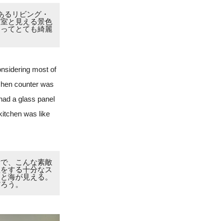
あるリビング・
寝室と見える景色
あってとても綺麗
onsidering most of
itchen counter was
 had a glass panel
 kitchen was like
所で、こんな素敵
理をする十分なス
んと海が見える。
だろう。