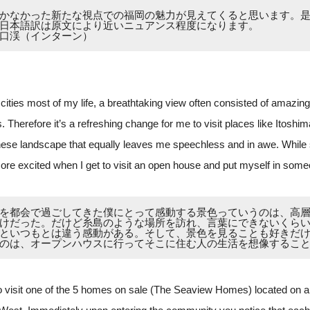
かなかった新たな視点での福岡の魅力が見えてくると思います。
日本語訳は原文により近いニュアンス程度になります。
口渓（インターン）
g cities most of my life, a breathtaking view often consisted of amazi
ts. Therefore it’s a refreshing change for me to visit places like Itosh
nese landscape that equally leaves me speechless and in awe. While 
more excited when I get to visit an open house and put myself in som
を都会で過ごしてきた僕にとって感動する景色っていうのは、高
けだった。だけど糸島のような場所を訪れ、言葉にできないくら
といつもとは違う感動がある。そして、景色を見ることも好きだ
のは、オープンハウスに行ってそこに住む人の生活を想像するこ
o visit one of the 5 homes on sale (The Seaview Homes) located on 