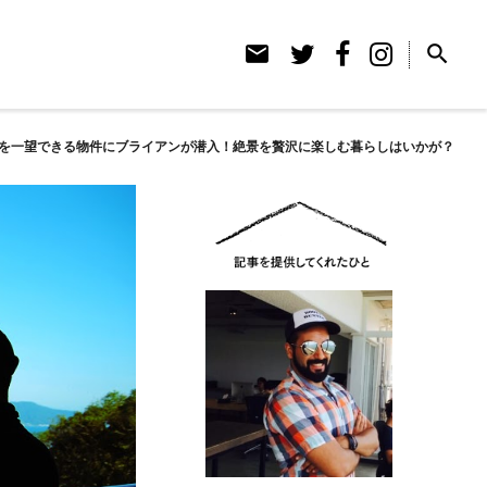
email
search
の海を一望できる物件にブライアンが潜入！絶景を贅沢に楽しむ暮らしはいかが？