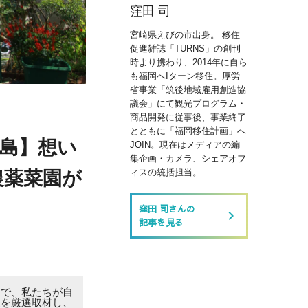
窪田 司
宮崎県えびの市出身。 移住
促進雑誌「TURNS」の創刊
時より携わり、2014年に自ら
も福岡へIターン移住。厚労
省事業「筑後地域雇用創造協
議会」にて観光プログラム・
商品開発に従事後、事業終了
とともに「福岡移住計画」へ
糸島】想い
JOIN。現在はメディアの編
集企画・カメラ、シェアオフ
ィスの統括担当。
農薬菜園が
窪田 司さんの
keyboard_arrow_right
記事を見る
線で、私たちが自
家を厳選取材し、