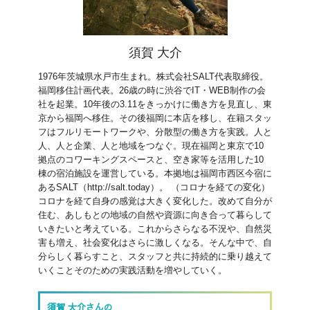
須賀 大介
1976年茨城県水戸市生まれ。株式会社SALT代表取締役。
福岡移住計画代表。26歳の時に渋谷でIT・WEB制作の会
社を起業。10年後の3.11をきっかけに働き方を見直し、東
京から福岡へ移住。その後福岡に本店を移し、在籍スタッ
フはフルリモートワークや、分散型の働き方を実践。人と
人、人と企業、人と地域をつなぐ。現在福岡と東京で10
拠点のコワーキングスペースと、空き家等を活用した10
棟の宿泊施設を運営している。本拠地は福岡市西区今宿に
あるSALT（http://salt.today）。 （コロナを経ての変化）
コロナを経て自身の感覚は大きく変化した。改めて自分が
住む、あしもとの地域の自然や資源に向き合って暮らして
いきたいと考えている。これからさらなる不況や、自然災
害も増え、社会変化はさらに激しくなる。そんな中で、自
分らしく暮らすこと、スタッフと共に持続的に乗り越えて
いくことそのための実践活動を増やしていく。
須賀 大介さんの