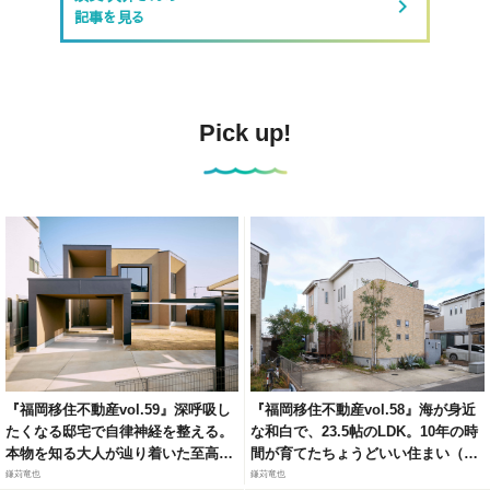
keyboard_arrow_right
記事を見る
Pick up!
『福岡移住不動産vol.59』深呼吸し
『福岡移住不動産vol.58』海が身近
たくなる邸宅で自律神経を整える。
な和白で、23.5帖のLDK。10年の時
本物を知る大人が辿り着いた至高の
間が育てたちょうどいい住まい（福
リトリート（福岡市城南区梅林）
岡市東区和白6）
鎌苅竜也
鎌苅竜也