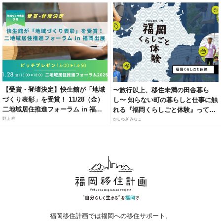
【受賞・登壇決定】快生館が「地域
〜旅行以上、移住未満の田舎暮ら
づくり表彰」を受賞！ 11/28（金）
し〜 知らない町の暮らしと仕事に触
二地域居住推進フォーラム in 福岡
れる『福岡くらしごと体験』って知
にて、官民連携モデルによる「居・
ってる？
野上 梓
かしわぎ みなこ
職・住」ソリューションを紹介
福岡移住計画では福岡への移住サポート、