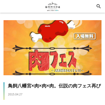
search
鳥飼八幡宮×肉×肉×肉。伝説の肉フェス再び
2015.04.27