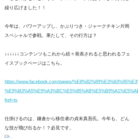
繰り広げました！！
今年は、パワーアップし、かぶりつき・ジャークチキン片岡
スペシャルで参戦。果たして、その行方は？
↓↓↓↓↓↓コンテンツもこれから続々発表されると思われるフェ
イスブックページはこちら。
https://www.facebook.com/pages/%E8%82%89%E3%83%95%
%E9%B3%A5%E9%A3%BC%E5%85%AB%E5%B9%A1%E5%AE%
fref=ts
仕掛けるのは、鎌倉から移住者の貞末真吾氏。今年も、どん
な技が飛び出るか！？必見です。