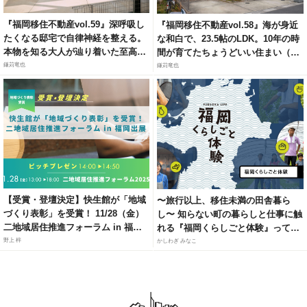
『福岡移住不動産vol.59』深呼吸し
『福岡移住不動産vol.58』海が身近
たくなる邸宅で自律神経を整える。
な和白で、23.5帖のLDK。10年の時
本物を知る大人が辿り着いた至高の
間が育てたちょうどいい住まい（福
リトリート（福岡市城南区梅林）
岡市東区和白6）
鎌苅竜也
鎌苅竜也
【受賞・登壇決定】快生館が「地域
〜旅行以上、移住未満の田舎暮ら
づくり表彰」を受賞！ 11/28（金）
し〜 知らない町の暮らしと仕事に触
二地域居住推進フォーラム in 福岡
れる『福岡くらしごと体験』って知
にて、官民連携モデルによる「居・
ってる？
野上 梓
かしわぎ みなこ
職・住」ソリューションを紹介