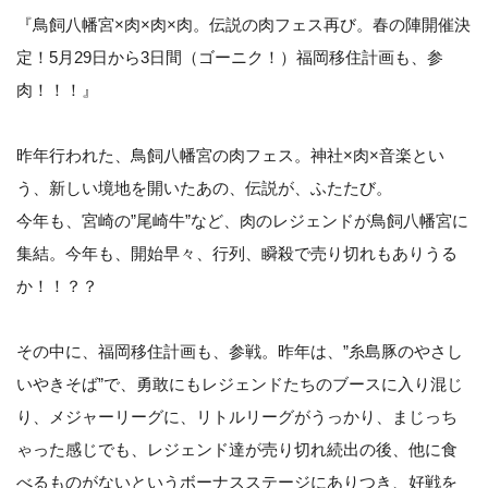
『鳥飼八幡宮×肉×肉×肉。伝説の肉フェス再び。春の陣開催決
定！5月29日から3日間（ゴーニク！）福岡移住計画も、参
肉！！！』
昨年行われた、鳥飼八幡宮の肉フェス。神社×肉×音楽とい
う、新しい境地を開いたあの、伝説が、ふたたび。
今年も、宮崎の”尾崎牛”など、肉のレジェンドが鳥飼八幡宮に
集結。今年も、開始早々、行列、瞬殺で売り切れもありうる
か！！？？
その中に、福岡移住計画も、参戦。昨年は、”糸島豚のやさし
いやきそば”で、勇敢にもレジェンドたちのブースに入り混じ
り、メジャーリーグに、リトルリーグがうっかり、まじっち
ゃった感じでも、レジェンド達が売り切れ続出の後、他に食
べるものがないというボーナスステージにありつき、好戦を