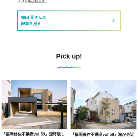
ィスの統括担当。
窪田 司さんの
keyboard_arrow_right
記事を見る
Pick up!
『福岡移住不動産vol.59』深呼吸し
『福岡移住不動産vol.58』海が身近