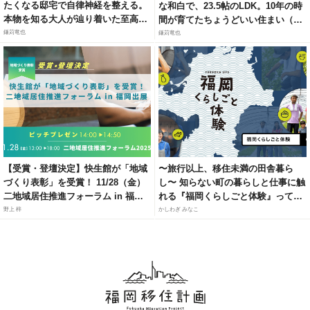
たくなる邸宅で自律神経を整える。
な和白で、23.5帖のLDK。10年の時
本物を知る大人が辿り着いた至高の
間が育てたちょうどいい住まい（福
リトリート（福岡市城南区梅林）
岡市東区和白6）
鎌苅竜也
鎌苅竜也
【受賞・登壇決定】快生館が「地域
〜旅行以上、移住未満の田舎暮ら
づくり表彰」を受賞！ 11/28（金）
し〜 知らない町の暮らしと仕事に触
二地域居住推進フォーラム in 福岡
れる『福岡くらしごと体験』って知
にて、官民連携モデルによる「居・
ってる？
野上 梓
かしわぎ みなこ
職・住」ソリューションを紹介