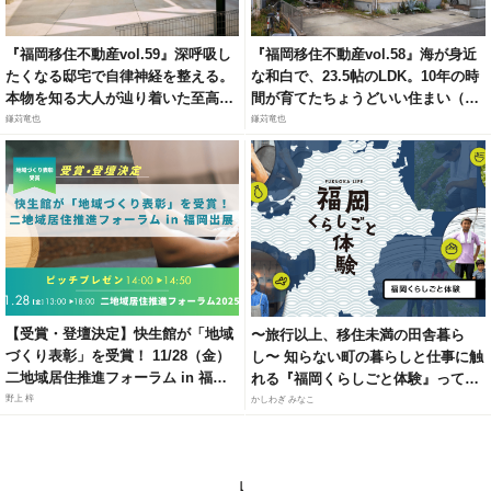
『福岡移住不動産vol.59』深呼吸し
『福岡移住不動産vol.58』海が身近
たくなる邸宅で自律神経を整える。
な和白で、23.5帖のLDK。10年の時
本物を知る大人が辿り着いた至高の
間が育てたちょうどいい住まい（福
リトリート（福岡市城南区梅林）
岡市東区和白6）
鎌苅竜也
鎌苅竜也
【受賞・登壇決定】快生館が「地域
〜旅行以上、移住未満の田舎暮ら
づくり表彰」を受賞！ 11/28（金）
し〜 知らない町の暮らしと仕事に触
二地域居住推進フォーラム in 福岡
れる『福岡くらしごと体験』って知
にて、官民連携モデルによる「居・
ってる？
野上 梓
かしわぎ みなこ
職・住」ソリューションを紹介