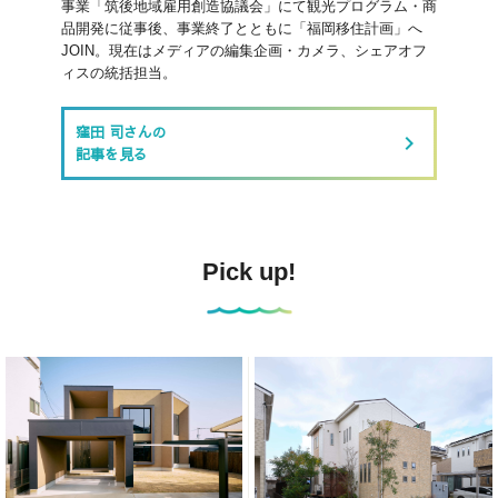
事業「筑後地域雇用創造協議会」にて観光プログラム・商
品開発に従事後、事業終了とともに「福岡移住計画」へ
JOIN。現在はメディアの編集企画・カメラ、シェアオフ
ィスの統括担当。
窪田 司さんの
keyboard_arrow_right
記事を見る
Pick up!