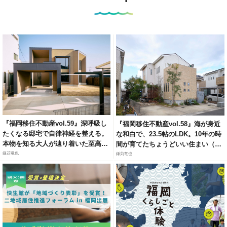
『福岡移住不動産vol.59』深呼吸し
『福岡移住不動産vol.58』海が身近
たくなる邸宅で自律神経を整える。
な和白で、23.5帖のLDK。10年の時
本物を知る大人が辿り着いた至高の
間が育てたちょうどいい住まい（福
リトリート（福岡市城南区梅林）
岡市東区和白6）
鎌苅竜也
鎌苅竜也