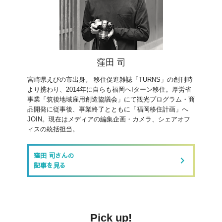
窪田 司
宮崎県えびの市出身。 移住促進雑誌「TURNS」の創刊時
より携わり、2014年に自らも福岡へIターン移住。厚労省
事業「筑後地域雇用創造協議会」にて観光プログラム・商
品開発に従事後、事業終了とともに「福岡移住計画」へ
JOIN。現在はメディアの編集企画・カメラ、シェアオフ
ィスの統括担当。
窪田 司さんの
keyboard_arrow_right
記事を見る
Pick up!