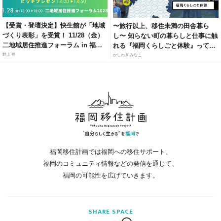
【受賞・登壇決定】快生館が「地域
〜旅行以上、移住未満の田舎暮ら
づくり表彰」を受賞！ 11/28（金）
し〜 知らない町の暮らしと仕事に触
二地域居住推進フォーラム in 福岡
れる『福岡くらしごと体験』って知
にて、官民連携モデルによる「居・
ってる？
野上 梓
かしわぎ みなこ
職・住」ソリューションを紹介
福岡移住計画では福岡への移住サポート、
福岡のコミュニティ情報などの発信を通じて、
福岡の可能性を広げていきます。
SHARE
SPACE