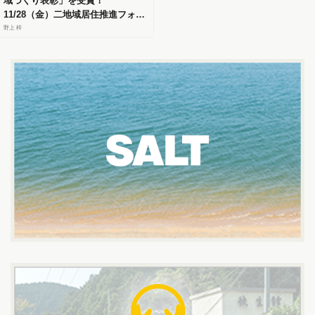
域づくり表彰」を受賞！
11/28（金）二地域居住推進フォー
ラム in 福岡にて、官民連携モデル
野上 梓
による「居・職・住」ソリューシ
ョンを紹介