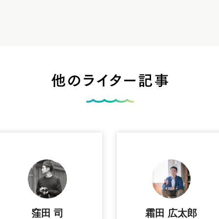
窪田 司
霜田 広太郎