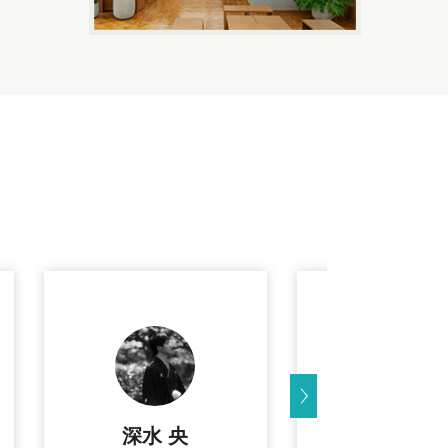
深水 央
山本 佳